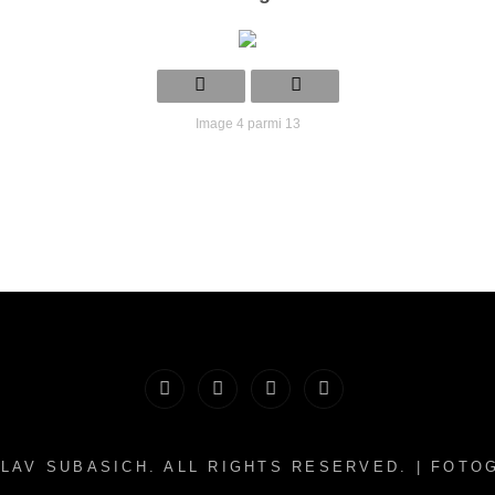
Image 4 parmi 13
Bio
Créations
Photographies
Contact
artistiques
LAV SUBASICH
. ALL RIGHTS RESERVED. | FOT