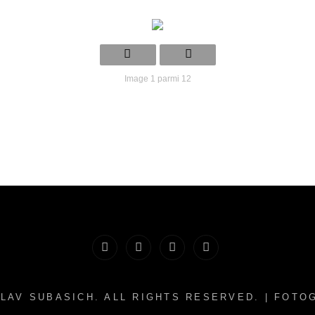
Image 1 parmi 12
Bio
Créations
Photographies
Contact
artistiques
LAV SUBASICH
. ALL RIGHTS RESERVED. | FOT