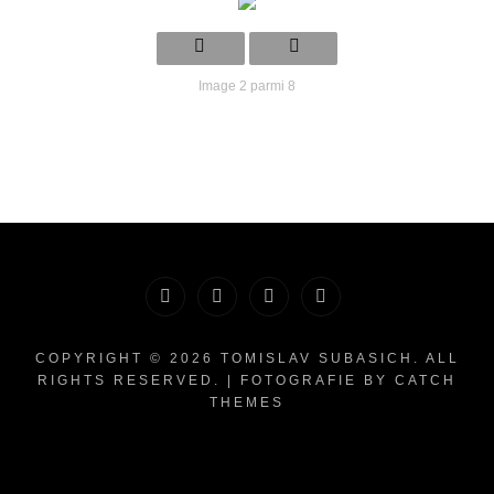
Image 2 parmi 8
Bio
Créations
Photographies
Contact
artistiques
COPYRIGHT © 2026
TOMISLAV SUBASICH
. ALL
RIGHTS RESERVED. | FOTOGRAFIE BY
CATCH
THEMES