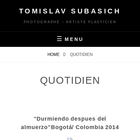
Skip
TOMISLAV SUBASICH
to
content
PHOTOGRAPHE – ARTISTE PLASTICIEN
MENU
HOME
QUOTIDIEN
QUOTIDIEN
"Durmiendo despues del
almuerzo"Bogotá/ Colombia 2014