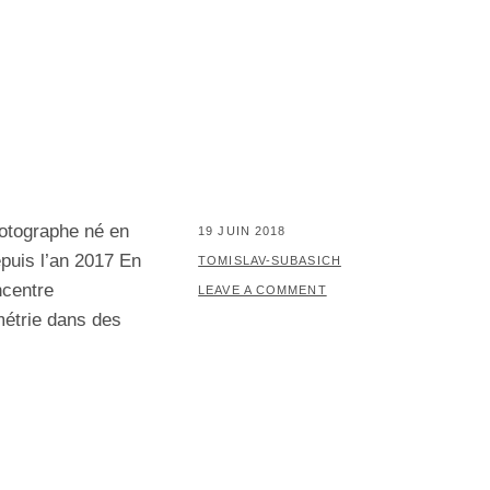
hotographe né en
POSTED
19 JUIN 2018
puis l’an 2017 En
ON
BY
TOMISLAV-SUBASICH
ncentre
LEAVE A COMMENT
métrie dans des