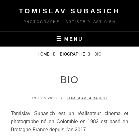
Skip
TOMISLAV SUBASICH
to
content
PHOTOGRAPHE – ARTISTE PLASTICIEN
MENU
HOME
BIOGRAPHIE
BIO
BIO
POSTED
BY
19 JUIN 2018
TOMISLAV-SUBASICH
ON
Tomislav Subasich est un réalisateur cinema et
photographe né en Colombie en 1982 est basé en
Bretagne-France depuis l’an 2017